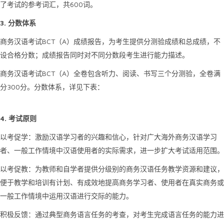
600
了考试的参考词汇，共
词。
3.
分数体系
BCT
A
商务汉语考试
（
）成绩报告，为考生提供分测验成绩和总成绩，不
设合格分数；成绩报告同时对不同分数段考生进行能力描述。
BCT
A
商务汉语考试
（
）全卷包含听力、阅读、书写三个分测验，全卷满
300
分
分。分数体系，详见下表：
4.
考试原则
以考促学：激励汉语学习者的兴趣和信心，针对广大海外商务汉语学习
者、一般工作情境中汉语使用者的实际需求，进一步扩大考试适用范围。
以考促教：为教师和自学者提供分级别的商务汉语任务教学资源和建议，
便于教学和培训有计划、有成效地提高商务学习者、使用者在真实商务或
一般工作情境中运用汉语进行交际的能力。
积极反馈：通过典型商务语言任务的考查，对考生完成语言任务的能力进