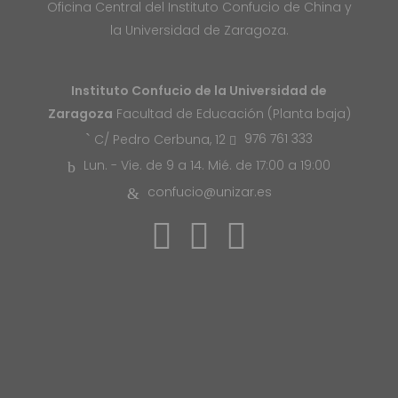
Oficina Central del Instituto Confucio de China y
la Universidad de Zaragoza.
Instituto Confucio de la Universidad de
Zaragoza
Facultad de Educación (Planta baja)
976 761 333
C/ Pedro Cerbuna, 12
Lun. - Vie. de 9 a 14. Mié. de 17:00 a 19:00
confucio@unizar.es