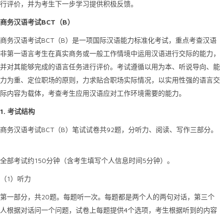
行评价，并为考生下一步学习提供积极反馈。
BCT
B
商务汉语考试
（
）
BCT
B
商务汉语考试
（
）是一项国际汉语能力标准化考试，重点考查汉语
非第一语言考生在真实商务或一般工作情境中运用汉语进行交际的能力，
并对其能够完成的语言任务进行评价。考试遵循以用为本、听说导向、能
力为重、定位职场的原则，力求贴合职场实际情况，以实用性强的语言交
际内容为载体，考查考生应用汉语应对工作环境需要的能力。
1.
考试结构
BCT
B
92
商务汉语考试
（
）笔试试卷共
题，分听力、阅读、写作三部分。
150
5
全部考试约
分钟（含考生填写个人信息时间
分钟）。
1
（
）听力
20
第一部分，共
题。每题听一次。每题都是两个人的两句对话，第三个
4
人根据对话问一个问题，试卷上每题提供
个选项，考生根据听到的内容