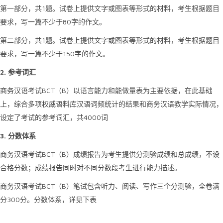
1
第一部分，共
题。试卷上提供文字或图表等形式的材料，考生根据题目
80
要求，写一篇不少于
字的作文。
1
第二部分，共
题。试卷上提供文字或图表等形式的材料，考生根据题目
150
要求，写一篇不少于
字的作文。
2.
参考词汇
BCT
B
商务汉语考试
（
）以语言能力和能做量表为主要依据，在此基础
上，综合多项权威语料库汉语词频统计的结果和商务汉语教学实际情况，
4000
设定了考试的参考词汇，共
词
3.
分数体系
BCT
B
商务汉语考试
（
）成绩报告为考生提供分测验成绩和总成绩，不设
合格分数；成绩报告同时对不同分数段考生进行能力描述。
BCT
B
商务汉语考试
（
）笔试包含听力、阅读、写作三个分测验，全卷满
300
分
分。分数体系，详见下表