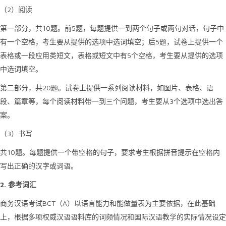
2
（
）阅读
10
5
第一部分，共
题。前
题，每题提供一到两个句子或两句对话，句子中
5
有一个空格，考生要从提供的选项中选词填空；后
题，试卷上提供一个
5
表格或一段应用类短文，表格或短文中有
个空格，考生要从提供的选项
中选词填空。
20
第二部分，共
题。试卷上提供一系列阅读材料，如图片、表格、语
3
段、篇章等，每个阅读材料带一到三个问题，考生要从
个选项中选出答
案。
3
（
）书写
10
共
题。每题提供一个带空格的句子，要求考生根据拼音提示在空格内
写出正确的汉字或词语。
2.
参考词汇
BCT
A
商务汉语考试
（
）以语言能力和能做量表为主要依据，在此基础
上，根据多项权威汉语语料库的词频情况和国际汉语教学的实际情况设定