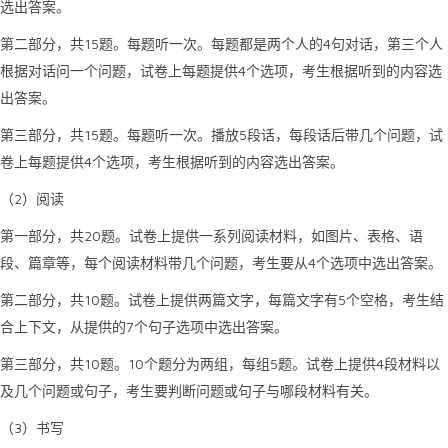
选出答案。
15
4
第二部分，共
题。每题听一次。每题都是两个人的
句对话，第三个人
4
根据对话问一个问题，试卷上每题提供
个选项，考生根据听到的内容选
出答案。
15
5
第三部分，共
题。每题听一次。播放
段话，每段话后带几个问题，试
4
卷上每题提供
个选项，考生根据听到的内容选出答案。
2
（
）阅读
20
第一部分，共
题。试卷上提供一系列阅读材料，如图片、表格、语
4
段、篇章等，每个阅读材料带几个问题，考生要从
个选项中选出答案。
10
5
第二部分，共
题。试卷上提供两篇文字，每篇文字有
个空格，考生结
7
合上下文，从提供的
个句子选项中选出答案。
10
10
5
4
第三部分，共
题。
个题分为两组，每组
题。试卷上提供
段材料以
及几个问题或句子，考生要判断问题或句子与哪段材料有关。
3
（
）书写