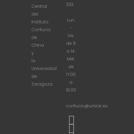
333
Central
del
Lun.
Instituto
-
Confucio
Vie.
de
de 9
China
a 14.
y
Mié.
la
de
Universidad
17:00
de
a
Zaragoza.
19:00
confucio@unizar.es