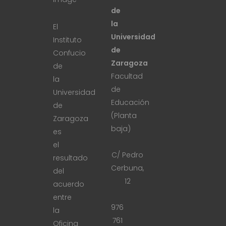
de
la
El
Universidad
Instituto
de
Confucio
Zaragoza
de
Facultad
la
de
Universidad
Educación
de
(Planta
Zaragoza
baja)
es
el
C/ Pedro
resultado
Cerbuna,
del
12
acuerdo
entre
976
la
761
Oficina