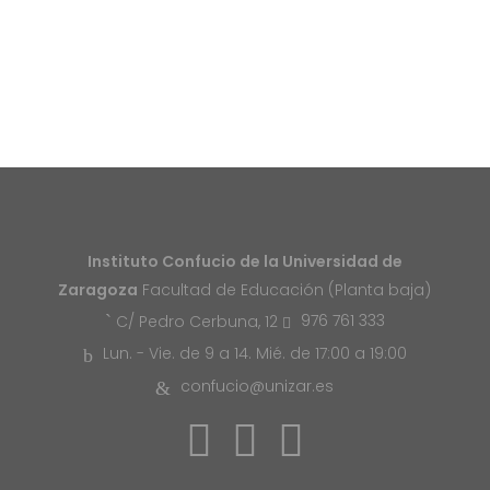
Instituto Confucio de la Universidad de
Zaragoza
Facultad de Educación (Planta baja)
976 761 333
C/ Pedro Cerbuna, 12
Lun. - Vie. de 9 a 14. Mié. de 17:00 a 19:00
confucio@unizar.es