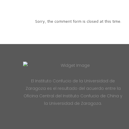
Sorry, the comment form is closed at this time.
El Instituto Confucio de la Universidad de
Zaragoza es el resultado del acuerdo entre la
Oficina Central del Instituto Confucio de China y
la Universidad de Zaragoza.