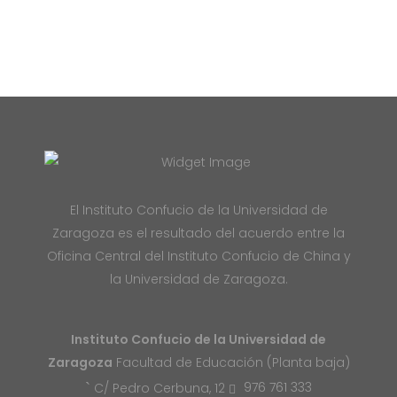
El Instituto Confucio de la Universidad de
Zaragoza es el resultado del acuerdo entre la
Oficina Central del Instituto Confucio de China y
la Universidad de Zaragoza.
Instituto Confucio de la Universidad de
Zaragoza
Facultad de Educación (Planta baja)
976 761 333
C/ Pedro Cerbuna, 12