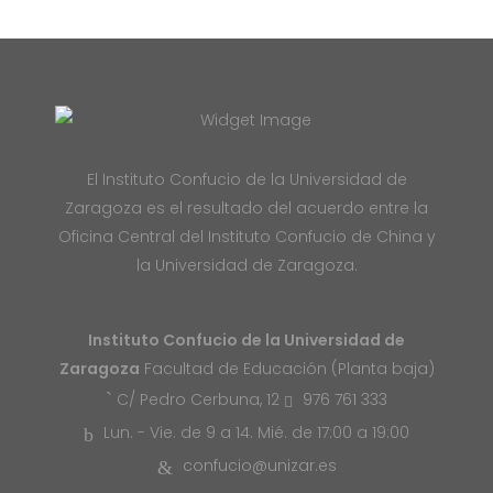
El Instituto Confucio de la Universidad de
Zaragoza es el resultado del acuerdo entre la
Oficina Central del Instituto Confucio de China y
la Universidad de Zaragoza.
Instituto Confucio de la Universidad de
Zaragoza
Facultad de Educación (Planta baja)
976 761 333
C/ Pedro Cerbuna, 12
Lun. - Vie. de 9 a 14. Mié. de 17:00 a 19:00
confucio@unizar.es