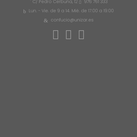
976 761 333
C/ Pedro Cerbuna, 12
Lun. - Vie. de 9 a 14. Mié. de 17:00 a 19:00
confucio@unizar.es