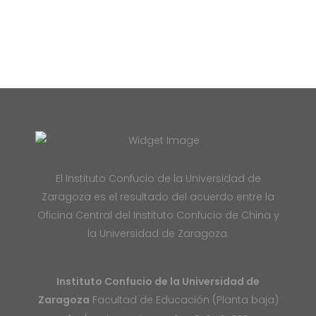
El Instituto Confucio de la Universidad de
Zaragoza es el resultado del acuerdo entre la
Oficina Central del Instituto Confucio de China y
la Universidad de Zaragoza.
Instituto Confucio de la Universidad de
Zaragoza
Facultad de Educación (Planta baja)