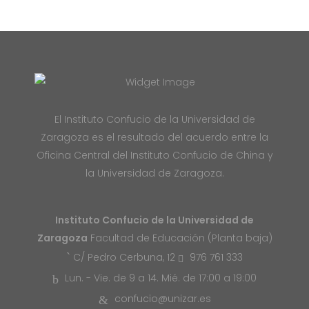
El Instituto Confucio de la Universidad de
Zaragoza es el resultado del acuerdo entre la
Oficina Central del Instituto Confucio de China y
la Universidad de Zaragoza.
Instituto Confucio de la Universidad de
Zaragoza
Facultad de Educación (Planta baja)
976 761 333
C/ Pedro Cerbuna, 12
Lun. - Vie. de 9 a 14. Mié. de 17:00 a 19:00
confucio@unizar.es