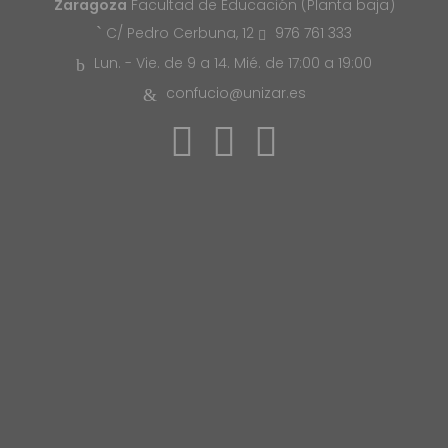
Zaragoza
Facultad de Educación (Planta baja)
976 761 333
C/ Pedro Cerbuna, 12
Lun. - Vie. de 9 a 14. Mié. de 17:00 a 19:00
confucio@unizar.es