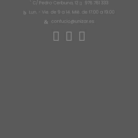
976 761 333
C/ Pedro Cerbuna, 12
Lun. - Vie. de 9 a 14. Mié. de 17:00 a 19:00
confucio@unizar.es