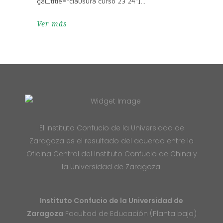
gal_title="clausura curso 23 24"]
Ver más
El Instituto Confucio de la Universidad de
Zaragoza es el resultado del acuerdo entre la
Oficina Central del Instituto Confucio de China y
la Universidad de Zaragoza.
Instituto Confucio de la Universidad de
Zaragoza
Facultad de Educación (Planta baja)