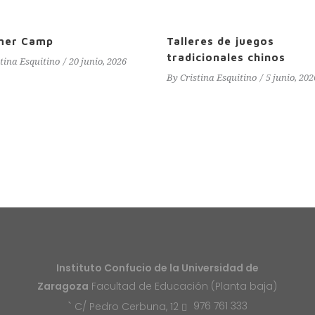
mer Camp
Talleres de juegos
tradicionales chinos
stina Esquitino
20 junio, 2026
By
Cristina Esquitino
5 junio, 202
Instituto Confucio de la Universidad de
Zaragoza
Facultad de Educación (Planta baja)
976 761 333
C/ Pedro Cerbuna, 12