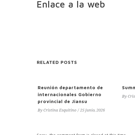
Enlace a la web
RELATED POSTS
Reunión departamento de
Sum
internacionales Gobierno
By
Cri
provincial de Jiansu
By
Cristina Esquitino
25 junio, 2026
Sorry, the comment form is closed at this time.