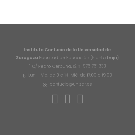
Instituto Confucio de la Universidad de
Zaragoza
Facultad de Educación (Planta baja)
976 761 333
C/ Pedro Cerbuna, 12
Lun. - Vie. de 9 a 14. Mié. de 17:00 a 19:00
confucio@unizar.es