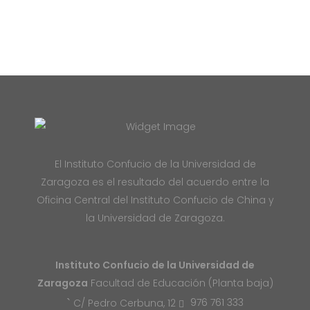
El Instituto Confucio de la Universidad de
Zaragoza es el resultado del acuerdo entre la
Oficina Central del Instituto Confucio de China y
la Universidad de Zaragoza.
Instituto Confucio de la Universidad de
Zaragoza
Facultad de Educación (Planta baja)
976 761 333
C/ Pedro Cerbuna, 12