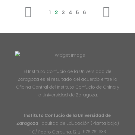
1
2
3
4
5
6
El Instituto Confucio de la Universidad de
Zaragoza es el resultado del acuerdo entre la
Oficina Central del Instituto Confucio de China y
la Universidad de Zaragoza.
Instituto Confucio de la Universidad de
Zaragoza
Facultad de Educación (Planta baja)
976 761 333
C/ Pedro Cerbuna, 12