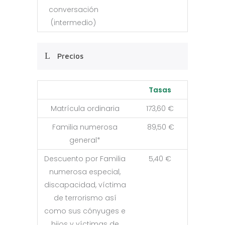
conversación
(intermedio)
Precios
Tasas
Matrícula ordinaria
173,60 €
Familia numerosa
89,50 €
general*
Descuento por Familia
5,40 €
numerosa especial,
discapacidad, víctima
de terrorismo así
como sus cónyuges e
hijos y víctimas de