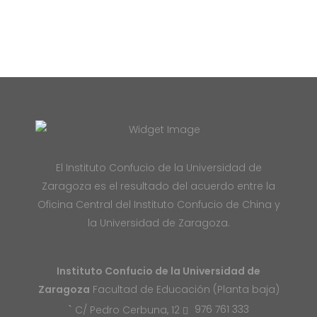
El Instituto Confucio de la Universidad de
Zaragoza es el resultado del acuerdo entre la
Oficina Central del Instituto Confucio de China y
la Universidad de Zaragoza.
Instituto Confucio de la Universidad de
Zaragoza
Facultad de Educación (Planta baja)
976 761 333
C/ Pedro Cerbuna, 12