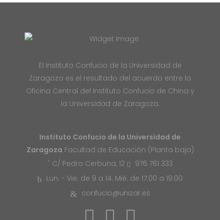
El Instituto Confucio de la Universidad de
Zaragoza es el resultado del acuerdo entre la
Oficina Central del Instituto Confucio de China y
la Universidad de Zaragoza.
Instituto Confucio de la Universidad de
Zaragoza
Facultad de Educación (Planta baja)
976 761 333
C/ Pedro Cerbuna, 12
Lun. - Vie. de 9 a 14. Mié. de 17:00 a 19:00
confucio@unizar.es